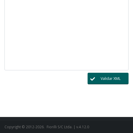
Validar XML
Copyright © 2012-2026.
Fiorilli S/C Ltda.
| v.4.12.0