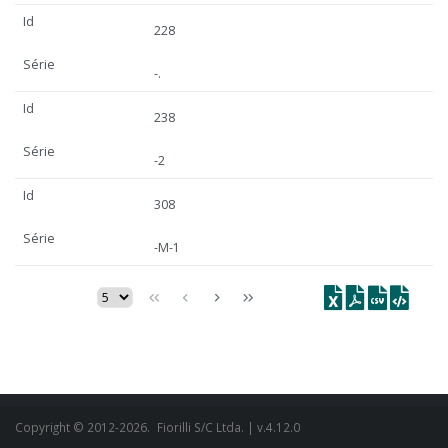
Id
228
Série
-.
Id
238
Série
-2
Id
308
Série
-M-1
Copyright © 2012-2026.
Fiorilli S/C Ltda.
| v.4.12.0