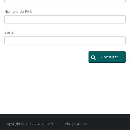
Número do RPS
Série
Consultar
Copyright © 2012-2026.
Fiorilli S/C Ltda.
| v.4.12.0