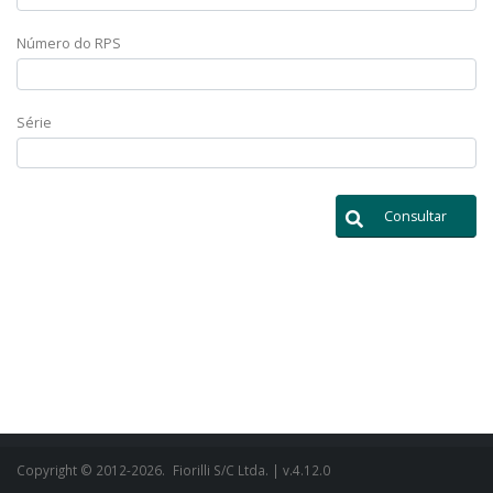
Número do RPS
Série
Consultar
Copyright © 2012-2026.
Fiorilli S/C Ltda.
| v.4.12.0