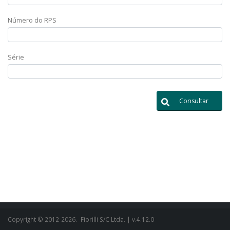
Número do RPS
Série
Consultar
Copyright © 2012-2026.
Fiorilli S/C Ltda.
| v.4.12.0