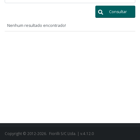
Consultar
Nenhum resultado encontrado!
Copyright © 2012-2026.
Fiorilli S/C Ltda.
| v.4.12.0