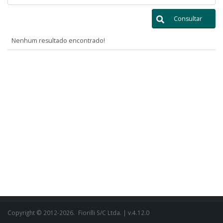
Consultar
Nenhum resultado encontrado!
Copyright © 2012-2026.
Fiorilli S/C Ltda.
| v.4.12.0