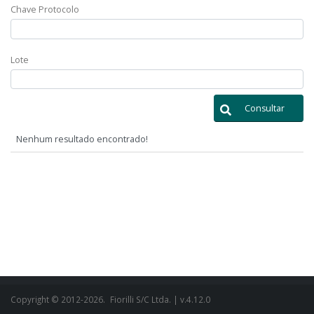
Chave Protocolo
Lote
Consultar
Nenhum resultado encontrado!
Copyright © 2012-2026.
Fiorilli S/C Ltda.
| v.4.12.0