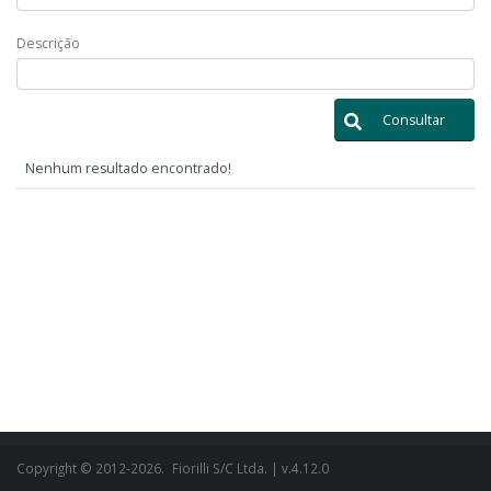
Descrição
Consultar
Nenhum resultado encontrado!
Copyright © 2012-2026.
Fiorilli S/C Ltda.
| v.4.12.0