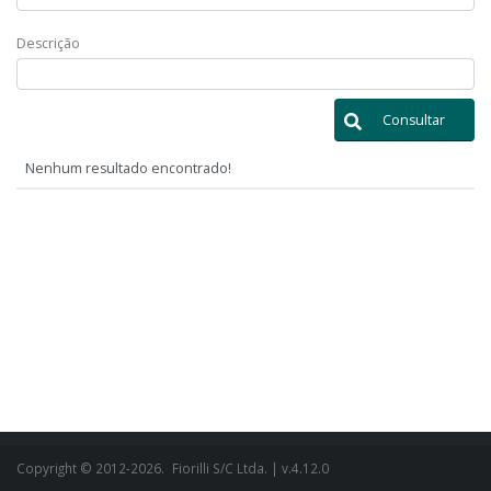
Descrição
Consultar
Nenhum resultado encontrado!
Copyright © 2012-2026.
Fiorilli S/C Ltda.
| v.4.12.0